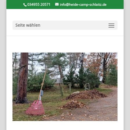
034955 20571
info@heide-camp-schlaitz.de
Seite wählen