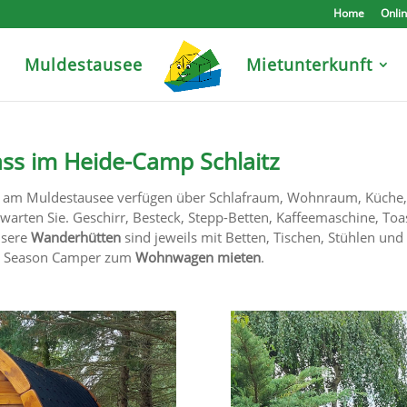
Home
Onli
e
Muldestausee
Mietunterkunft
ss im Heide-Camp Schlaitz
am Muldestausee verfügen über Schlafraum, Wohnraum, Küche
warten Sie. Geschirr, Besteck, Stepp-Betten, Kaffeemaschine, Toa
nsere
Wanderhütten
sind jeweils mit Betten, Tischen, Stühlen und
re Season Camper zum
Wohnwagen mieten
.