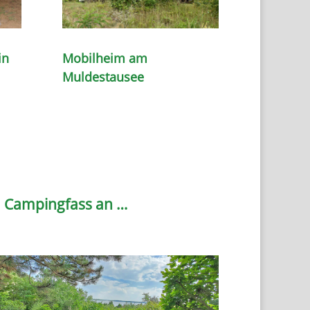
in
Mobilheim am
Muldestausee
a Campingfass an …