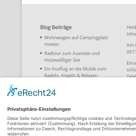
Blog Beiträge
Heid
Inha
Wohnwagen auf Campingplatz
mieten
Am 
0677
Radtour zum Auensee und
Holzweißiger See
Emai
Ein Ausflug an die Mulde zum
schl
Radeln, Angeln & Relaxen
Tel
Übernachtung im Fass auf
Stel
Campingplatz
30 Jahre Heide-Camp Schlaitz
in 2023