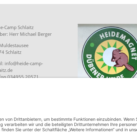
e-Camp Schlaitz
ber: Herr Michael Berger
Muldestausee
4 Schlaitz
l: info@heide-camp-
aitz.de
efon 034955 20571
lplatz jetzt online buchen.