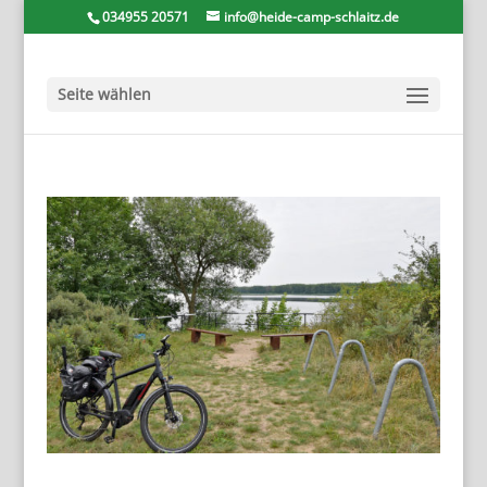
034955 20571
info@heide-camp-schlaitz.de
Seite wählen