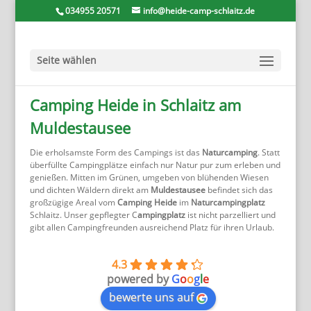
034955 20571
info@heide-camp-schlaitz.de
Seite wählen
Camping Heide in Schlaitz am
Muldestausee
Die erholsamste Form des Campings ist das
Naturcamping
. Statt
überfüllte Campingplätze einfach nur Natur pur zum erleben und
genießen. Mitten im Grünen, umgeben von blühenden Wiesen
und dichten Wäldern direkt am
Muldestausee
befindet sich das
großzügige Areal vom
Camping Heide
im
Naturcampingplatz
Schlaitz. Unser gepflegter C
ampingplatz
ist nicht parzelliert und
gibt allen Campingfreunden ausreichend Platz für ihren Urlaub.
4.3
powered by
G
o
o
g
l
e
bewerte uns auf