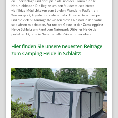
die Sportanlage und der Spielplatz sind der Traum für alle
Naturliebhaber. Die Region um den Muldestausee bietet
vielfältige Möglichkeiten zum Spielen, Wandern, Radfahren,
Wassersport, Angeln und vielem mehr. Unsere Dauercamper
und die vielen Stammgäste wissen dieses Kleinod in der Natur
seit Jahren zu schätzen. Für unsere Gäste ist der
Campingplatz
Heide
Schlaitz
am Rand vom
Naturpark Dübener Heide
der
perfekte Ort, um die Natur mit allen Sinnen zu erleben.
Hier finden Sie unsere neuesten Beiträge
zum Camping Heide in Schlaitz: