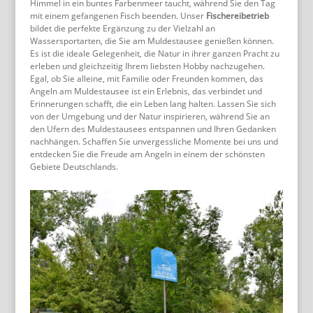
Himmel in ein buntes Farbenmeer taucht, während Sie den Tag
mit einem gefangenen Fisch beenden. Unser
Fischereibetrieb
bildet die perfekte Ergänzung zu der Vielzahl an
Wassersportarten, die Sie am Muldestausee genießen können.
Es ist die ideale Gelegenheit, die Natur in ihrer ganzen Pracht zu
erleben und gleichzeitig Ihrem liebsten Hobby nachzugehen.
Egal, ob Sie alleine, mit Familie oder Freunden kommen, das
Angeln am Muldestausee ist ein Erlebnis, das verbindet und
Erinnerungen schafft, die ein Leben lang halten. Lassen Sie sich
von der Umgebung und der Natur inspirieren, während Sie an
den Ufern des Muldestausees entspannen und Ihren Gedanken
nachhängen. Schaffen Sie unvergessliche Momente bei uns und
entdecken Sie die Freude am Angeln in einem der schönsten
Gebiete Deutschlands.