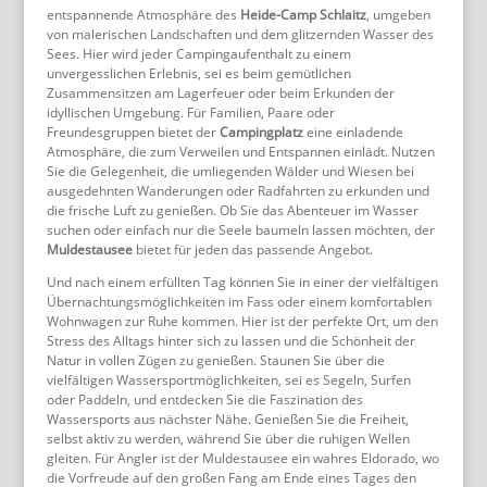
entspannende Atmosphäre des
Heide-Camp Schlaitz
, umgeben
von malerischen Landschaften und dem glitzernden Wasser des
Sees. Hier wird jeder Campingaufenthalt zu einem
unvergesslichen Erlebnis, sei es beim gemütlichen
Zusammensitzen am Lagerfeuer oder beim Erkunden der
idyllischen Umgebung. Für Familien, Paare oder
Freundesgruppen bietet der
Campingplatz
eine einladende
Atmosphäre, die zum Verweilen und Entspannen einlädt. Nutzen
Sie die Gelegenheit, die umliegenden Wälder und Wiesen bei
ausgedehnten Wanderungen oder Radfahrten zu erkunden und
die frische Luft zu genießen. Ob Sie das Abenteuer im Wasser
suchen oder einfach nur die Seele baumeln lassen möchten, der
Muldestausee
bietet für jeden das passende Angebot.
Und nach einem erfüllten Tag können Sie in einer der vielfältigen
Übernachtungsmöglichkeiten im Fass oder einem komfortablen
Wohnwagen zur Ruhe kommen. Hier ist der perfekte Ort, um den
Stress des Alltags hinter sich zu lassen und die Schönheit der
Natur in vollen Zügen zu genießen. Staunen Sie über die
vielfältigen Wassersportmöglichkeiten, sei es Segeln, Surfen
oder Paddeln, und entdecken Sie die Faszination des
Wassersports aus nächster Nähe. Genießen Sie die Freiheit,
selbst aktiv zu werden, während Sie über die ruhigen Wellen
gleiten. Für Angler ist der Muldestausee ein wahres Eldorado, wo
die Vorfreude auf den großen Fang am Ende eines Tages den