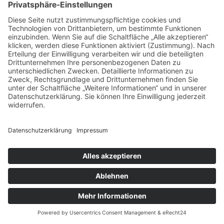
Möglichkeiten für atemberaubende Fotos, die die Erinnerungen
an Ihre Zeit am Muldestausee festhalten. Nutzen Sie die
Gelegenheit, um die kleinen, versteckten Pfade zu erkunden, die
oft zu diesen versteckten Naturmotiven führen, und erleben Sie
die Natur in ihrer reinsten Form. Wenn Sie beim
Camping im
Heide-Camp Schlaitz am Muldestausee
verweilen, haben Sie die
perfekte Gelegenheit, diese Brücken zu besuchen und die
Freizeitmöglichkeiten zu genießen, die sich Ihnen bieten. Egal ob
beim Radfahren, Wandern oder einfach beim Entspannen am
Ufer, die Brücken sind Ihr Tor zur Erkundung einer der schönsten
Regionen in Sachsen-Anhalt. Perfekt für Familienausflüge oder
romantische Wochenenden, die
Brücken rund um den
Muldestausee
bieten immer einen Weg, um die Seele baumeln
zu lassen und Neues zu entdecken.