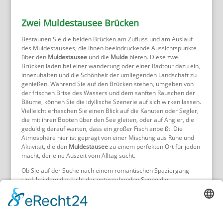
Zwei Muldestausee Brücken
Bestaunen Sie die beiden Brücken am Zufluss und am Auslauf
des Muldestausees, die Ihnen beeindruckende Aussichtspunkte
über den
Muldestausee
und die
Mulde
bieten. Diese zwei
Brücken laden bei einer wanderung oder einer Radtour dazu ein,
innezuhalten und die Schönheit der umliegenden Landschaft zu
genießen. Während Sie auf den Brücken stehen, umgeben von
der frischen Brise des Wassers und dem sanften Rauschen der
Bäume, können Sie die idyllische Szenerie auf sich wirken lassen.
Vielleicht erhaschen Sie einen Blick auf die Kanuten oder Segler,
die mit ihren Booten über den See gleiten, oder auf Angler, die
geduldig darauf warten, dass ein großer Fisch anbeißt. Die
Atmosphäre hier ist geprägt von einer Mischung aus Ruhe und
Aktivität, die den
Muldestausee
zu einem perfekten Ort für jeden
macht, der eine Auszeit vom Alltag sucht.
Ob Sie auf der Suche nach einem romantischen Spaziergang
sind, bei dem das Licht der untergehenden Sonne die
Wasseroberfläche in Gold taucht, oder ob Sie einfach ein paar
entspannte Momente mit Ihrer Familie verbringen möchten, die
beiden Brücken am Muldestausee sind ein empfehlenswerter
Ausflug. sind ein Muss. Darüber hinaus bieten sie zahlreiche