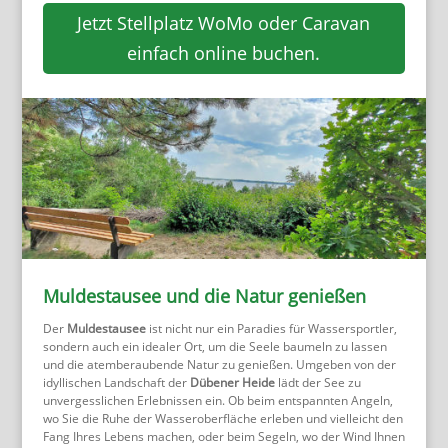
Jetzt Stellplatz WoMo oder Caravan
einfach online buchen.
Muldestausee und die Natur genießen
Der
Muldestausee
ist nicht nur ein Paradies für Wassersportler,
sondern auch ein idealer Ort, um die Seele baumeln zu lassen
und die atemberaubende Natur zu genießen. Umgeben von der
idyllischen Landschaft der
Dübener Heide
lädt der See zu
unvergesslichen Erlebnissen ein. Ob beim entspannten Angeln,
wo Sie die Ruhe der Wasseroberfläche erleben und vielleicht den
Fang Ihres Lebens machen, oder beim Segeln, wo der Wind Ihnen