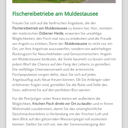
Fischereibetriebe am Muldestausee
Freuen Sie sich auf die fanfrischen Angebote, die der
Fischereibetrieb am Muldestausee
zu bieten hat. Hier, inmitten
der malerischen
Dübener Heide
, erwarten Sie unzählige
Möglichkeiten, den Fisch mal neu zu entdecken und die Freude
am Angeln zu erleben. Denn der
Muldestausee
ist nicht nur ein
Ort, um Ihre Angelrute auszuwerfen, sondern ein wahrhaftiger
Rückzugsort für Naturliebhaber und Genussmenschen. Angeln
am Muldestausee bedeutet, die Seele baumeln zu lassen und mit
jedem Wurf die Chance auf den Fang des Lebens zu genießen.
Die vielfältige Unterwasserwelt und die artenreiche
Fischpopulation sorgen dafür, dass Sie sich auf jedes
Angelausflug aufs Neue freuen können. Ob Sie Anfänger oder
erfahrener Angler sind, genießen Sie die Ruhe und Stille des
Sees, während Sie auf den perfekten Biss warten.
Für die Petrijünger unter Ihnen bieten wir außerdem die
Möglichkeit,
frischen Fisch direkt vor Ort zu kaufe
n und in Ihrem
Wohnmobil zuzubereiten, damit Sie das unvergleichliche
Geschmackserlebnis in Verbindung mit der frischen Luft und
dem Blick auf den glitzernden Wasserspiegel voll auskosten
können. Stellen Sie sich vor, wie der Sonnenuntergang den