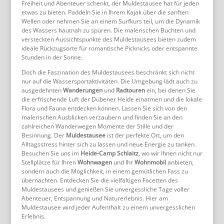
Freiheit und Abenteuer schenkt, der Muldestausee hat für jeden
etwas zu bieten. Paddeln Sie in Ihrem Kajak über die sanften
Wellen oder nehmen Sie an einem Surfkurs teil, um die Dynamik
des Wassers hautnah zu spüren. Die malerischen Buchten und
versteckten Aussichtspunkte des Muldestausees bieten zudem
ideale Rückzugsorte für romantische Picknicks oder entspannte
Stunden in der Sonne.
Doch die Faszination des Muldestausees beschränkt sich nicht
nur auf die Wassersportaktivitäten. Die Umgebung lädt auch zu
ausgedehnten
Wanderungen
und
Radtouren
ein, bei denen Sie
die erfrischende Luft der Dübener Heide einatmen und die lokale
Flora und Fauna entdecken können. Lassen Sie sich von den
malerischen Ausblicken verzaubern und finden Sie an den
zahlreichen Wanderwegen Momente der Stille und der
Besinnung. Der
Muldestausee
ist der perfekte Ort, um den
Alltagsstress hinter sich zu lassen und neue Energie zu tanken.
Besuchen Sie uns im
Heide-Camp Schlaitz
, wo wir Ihnen nicht nur
Stellplätze für Ihren
Wohnwagen
und Ihr
Wohnmobil
anbieten,
sondern auch die Möglichkeit, in einem gemütlichen Fass zu
übernachten. Entdecken Sie die vielfältigen Facetten des
Muldestausees und genießen Sie unvergessliche Tage voller
Abenteuer, Entspannung und Naturerlebnis. Hier am
Muldestausee wird jeder Aufenthalt zu einem unvergesslichen
Erlebnis.