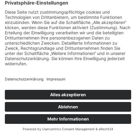
Als ordentliche Wanderung oder eine Radtour
zum Park & Schloss in Rösa an der Mulde vom
Heide-Camp Schlaitz in der Dübener Heide
mehr lesen
Bad Düben mit dem Rad
Mulde & Muldestausee
,
Radtour