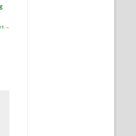
g
rk
→