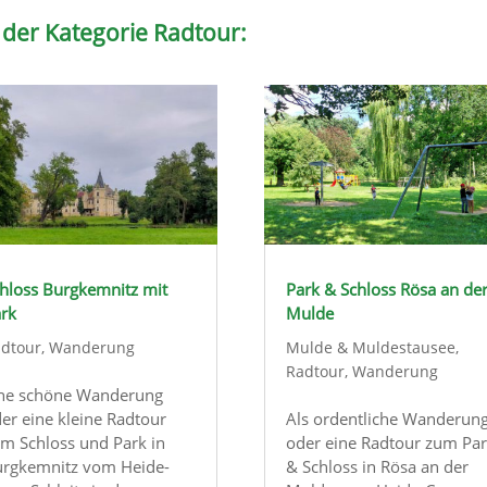
 der Kategorie Radtour:
hloss Burgkemnitz mit
Park & Schloss Rösa an de
rk
Mulde
dtour
,
Wanderung
Mulde & Muldestausee
,
Radtour
,
Wanderung
ne schöne Wanderung
er eine kleine Radtour
Als ordentliche Wanderun
m Schloss und Park in
oder eine Radtour zum Pa
rgkemnitz vom Heide-
& Schloss in Rösa an der