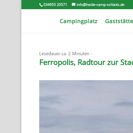
034955 20571
info@heide-camp-schlaitz.de
Campingplatz
Gaststätt
Lesedauer ca.
2
Minuten -
Ferropolis, Radtour zur Sta