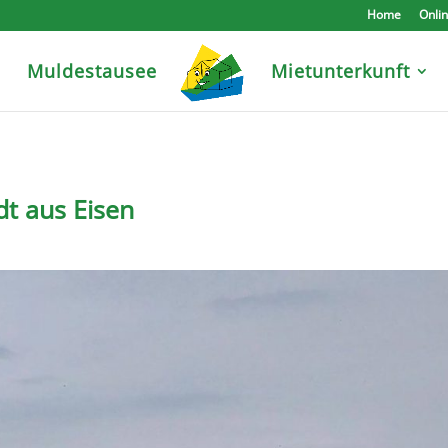
Home
Onli
e
Muldestausee
Mietunterkunft
dt aus Eisen