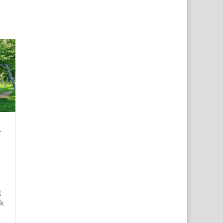
r
g
rk