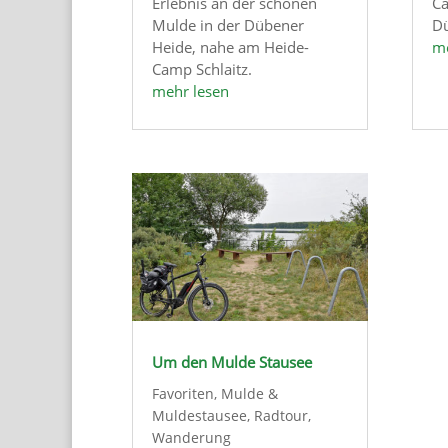
Erlebnis an der schönen
Ca
Mulde in der Dübener
Dü
Heide, nahe am Heide-
me
Camp Schlaitz.
mehr lesen
Um den Mulde Stausee
Favoriten
,
Mulde &
Muldestausee
,
Radtour
,
Wanderung