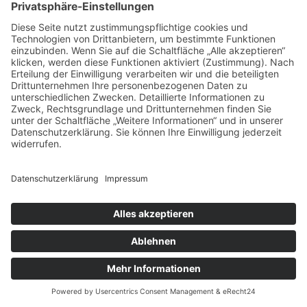
Impressum
Datenschutz
Buchungsbedingungen
Sitemap
Widerruf
Zahlungsarten
EN
NLD
© Heide-Camp Schlaitz ≡
Webdesign & SEO
schneider.media