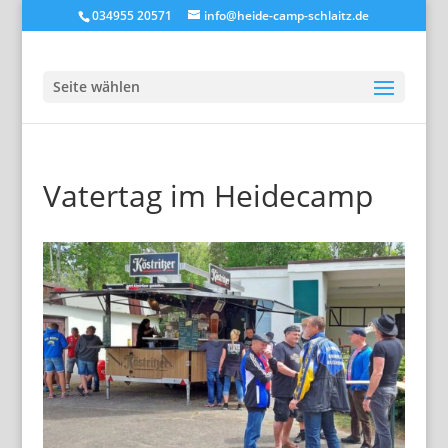
034955 20571
info@heide-camp-schlaitz.de
Seite wählen
Vatertag im Heidecamp