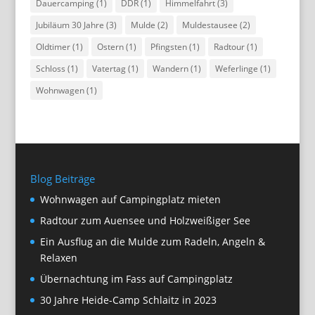
Dauercamping
(1)
DDR
(1)
Himmelfahrt
(3)
Jubiläum 30 Jahre
(3)
Mulde
(2)
Muldestausee
(2)
Oldtimer
(1)
Ostern
(1)
Pfingsten
(1)
Radtour
(1)
Schloss
(1)
Vatertag
(1)
Wandern
(1)
Weferlinge
(1)
Wohnwagen
(1)
Blog Beiträge
Wohnwagen auf Campingplatz mieten
Radtour zum Auensee und Holzweißiger See
Ein Ausflug an die Mulde zum Radeln, Angeln &
Relaxen
Übernachtung im Fass auf Campingplatz
30 Jahre Heide-Camp Schlaitz in 2023