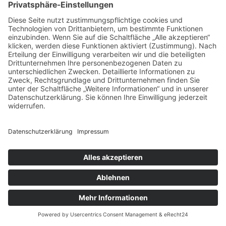
Impressum
Datenschutz
Buchungsbedingungen
Sitemap
Widerruf
Zahlungsarten
EN
NLD
© Heide-Camp Schlaitz ≡
Webdesign & SEO
schneider.media