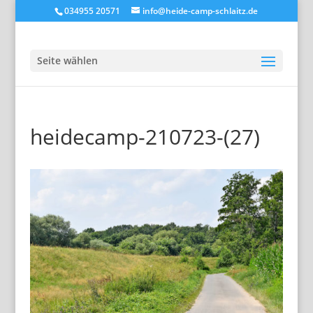
034955 20571
info@heide-camp-schlaitz.de
Seite wählen
heidecamp-210723-(27)