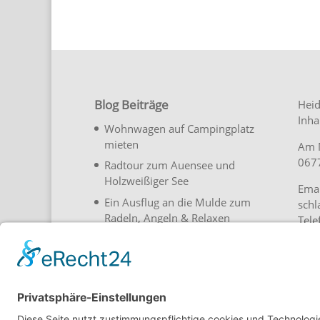
Blog Beiträge
Heid
Inha
Wohnwagen auf Campingplatz
mieten
Am 
0677
Radtour zum Auensee und
Holzweißiger See
Emai
Ein Ausflug an die Mulde zum
schl
Radeln, Angeln & Relaxen
Tel
Übernachtung im Fass auf
Stel
Campingplatz
30 Jahre Heide-Camp Schlaitz
in 2023