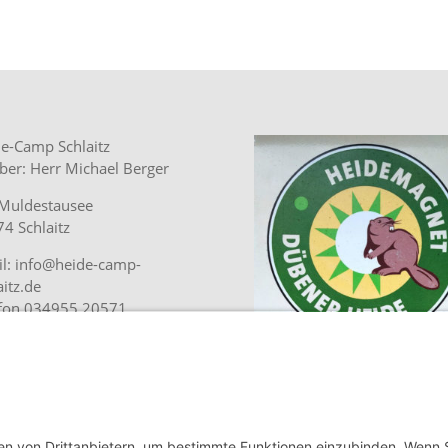
e-Camp Schlaitz
ber: Herr Michael Berger
Muldestausee
4 Schlaitz
l: info@heide-camp-
aitz.de
efon 034955 20571
lplatz jetzt online buchen.