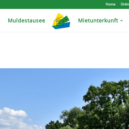
Home
Onli
e
Muldestausee
Mietunterkunft