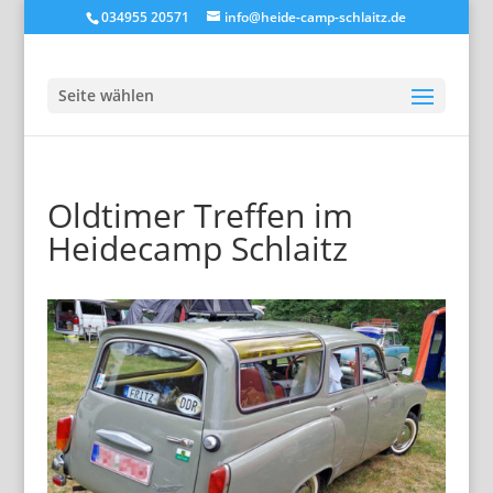
034955 20571
info@heide-camp-schlaitz.de
Seite wählen
Oldtimer Treffen im
Heidecamp Schlaitz