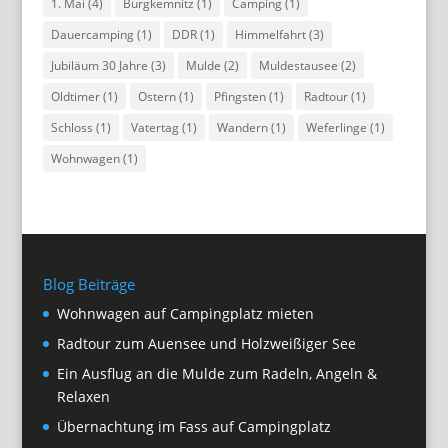
1. Mai
(4)
Burgkemnitz
(1)
Camping
(1)
Dauercamping
(1)
DDR
(1)
Himmelfahrt
(3)
Jubiläum 30 Jahre
(3)
Mulde
(2)
Muldestausee
(2)
Oldtimer
(1)
Ostern
(1)
Pfingsten
(1)
Radtour
(1)
Schloss
(1)
Vatertag
(1)
Wandern
(1)
Weferlinge
(1)
Wohnwagen
(1)
Blog Beiträge
Wohnwagen auf Campingplatz mieten
Radtour zum Auensee und Holzweißiger See
Ein Ausflug an die Mulde zum Radeln, Angeln &
Relaxen
Übernachtung im Fass auf Campingplatz