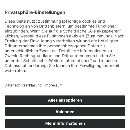
Impressum
Datenschutz
Buchungsbedingungen
Sitemap
Widerruf
Zahlungsarten
EN
NLD
© Heide-Camp Schlaitz ≡
Webdesign & SEO