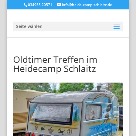
034955 20571
info@heide-camp-schlaitz.de
Seite wählen
Oldtimer Treffen im
Heidecamp Schlaitz