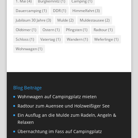
1. Mai
(4)
Burgkemnitz
(1)
Camping
(1)
Dauercamping
(1)
DDR
(1)
Himmelfahrt
(3)
Jubiläum 30 Jahre
(3)
Mulde
(2)
Muldestausee
(2)
Oldtimer
(1)
Ostern
(1)
Pfingsten
(1)
Radtour
(1)
Schloss
(1)
Vatertag
(1)
Wandern
(1)
Weferlinge
(1)
Wohnwagen
(1)
Blog Beiträge
Wohnwagen auf Campingplatz mieten
Radtour zum Auensee und Holzweißiger See
Ein Ausflug an die Mulde zum Radeln, Angeln &
Relaxen
Übernachtung im Fass auf Campingplatz