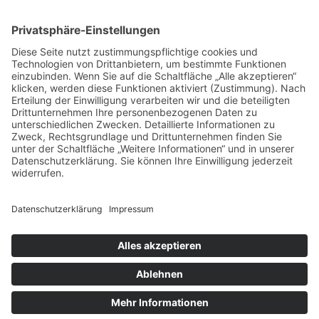
Impressum
Datenschutz
Buchungsbedingungen
Sitemap
Widerruf
Zahlungsarten
EN
NLD
© Heide-Camp Schlaitz ≡
Webdesign & SEO