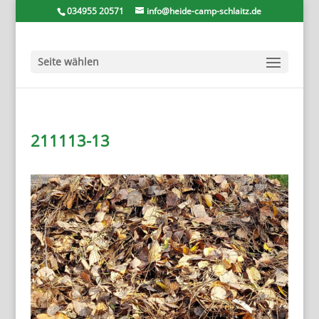
034955 20571
info@heide-camp-schlaitz.de
Seite wählen
211113-13