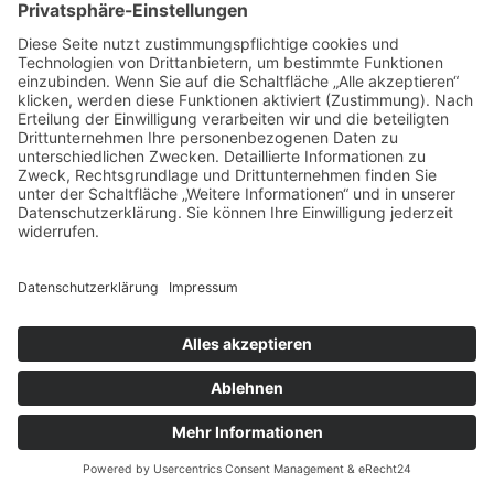
Impressum
Datenschutz
Buchungsbedingungen
Sitemap
Widerruf
Zahlungsarten
EN
NLD
© Heide-Camp Schlaitz ≡
Webdesign & SEO
schneider.media