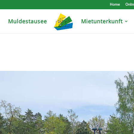
Home
Onli
e
Muldestausee
Mietunterkunft