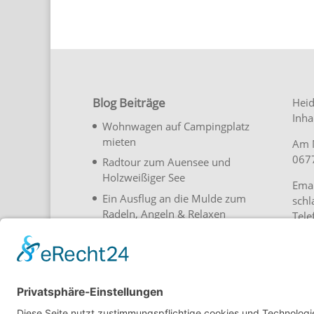
Blog Beiträge
Heid
Inha
Wohnwagen auf Campingplatz
mieten
Am 
0677
Radtour zum Auensee und
Holzweißiger See
Emai
Ein Ausflug an die Mulde zum
schl
Radeln, Angeln & Relaxen
Tel
Übernachtung im Fass auf
Stel
Campingplatz
30 Jahre Heide-Camp Schlaitz
in 2023