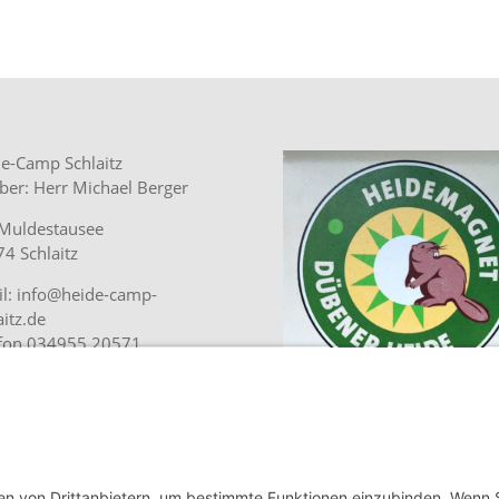
e-Camp Schlaitz
ber: Herr Michael Berger
Muldestausee
4 Schlaitz
l: info@heide-camp-
aitz.de
efon 034955 20571
lplatz jetzt online buchen.