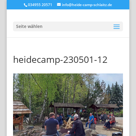
034955 20571
info@heide-camp-schlaitz.de
Seite wählen
heidecamp-230501-12