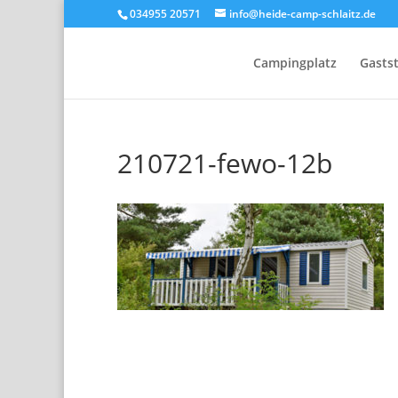
034955 20571
info@heide-camp-schlaitz.de
Campingplatz
Gasts
210721-fewo-12b