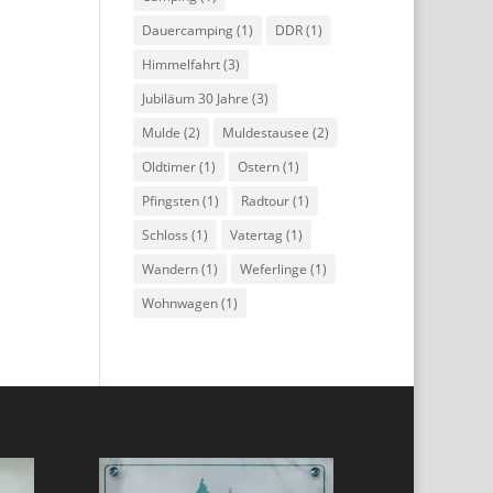
Dauercamping
(1)
DDR
(1)
Himmelfahrt
(3)
Jubiläum 30 Jahre
(3)
Mulde
(2)
Muldestausee
(2)
Oldtimer
(1)
Ostern
(1)
Pfingsten
(1)
Radtour
(1)
Schloss
(1)
Vatertag
(1)
Wandern
(1)
Weferlinge
(1)
Wohnwagen
(1)