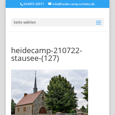
034955 20571
info@heide-camp-schlaitz.de
Seite wählen
heidecamp-210722-
stausee-(127)