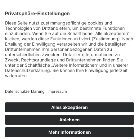
Impressum
Datenschutz
Buchungsbedingungen
Sitemap
Widerruf
Zahlungsarten
EN
NLD
© Heide-Camp Schlaitz ≡
Webdesign & SEO