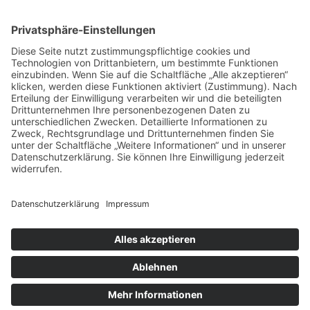
Impressum
Datenschutz
Buchungsbedingungen
Sitemap
Widerruf
Zahlungsarten
EN
NLD
© Heide-Camp Schlaitz ≡
Webdesign & SEO