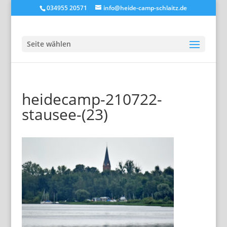
034955 20571
info@heide-camp-schlaitz.de
Seite wählen
heidecamp-210722-
stausee-(23)