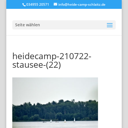
034955 20571
info@heide-camp-schlaitz.de
Seite wählen
heidecamp-210722-
stausee-(22)