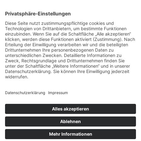
Impressum
Datenschutz
Buchungsbedingungen
Sitemap
Widerruf
Zahlungsarten
EN
NLD
© Heide-Camp Schlaitz ≡
Webdesign & SEO