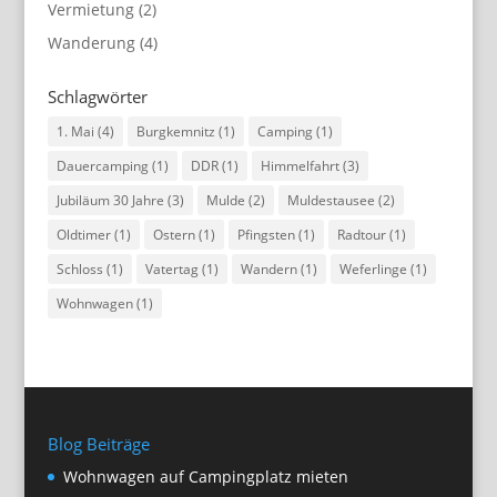
Vermietung
(2)
Wanderung
(4)
Schlagwörter
1. Mai
(4)
Burgkemnitz
(1)
Camping
(1)
Dauercamping
(1)
DDR
(1)
Himmelfahrt
(3)
Jubiläum 30 Jahre
(3)
Mulde
(2)
Muldestausee
(2)
Oldtimer
(1)
Ostern
(1)
Pfingsten
(1)
Radtour
(1)
Schloss
(1)
Vatertag
(1)
Wandern
(1)
Weferlinge
(1)
Wohnwagen
(1)
Blog Beiträge
Wohnwagen auf Campingplatz mieten