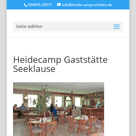
034955 20571
info@heide-camp-schlaitz.de
Seite wählen
Heidecamp Gaststätte
Seeklause