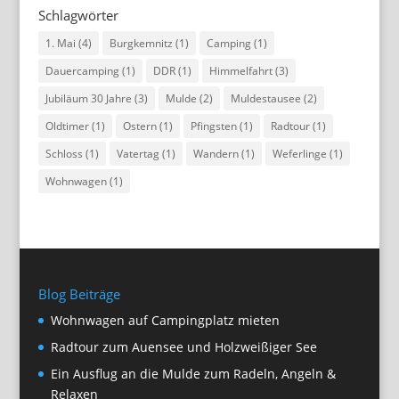
Schlagwörter
1. Mai
(4)
Burgkemnitz
(1)
Camping
(1)
Dauercamping
(1)
DDR
(1)
Himmelfahrt
(3)
Jubiläum 30 Jahre
(3)
Mulde
(2)
Muldestausee
(2)
Oldtimer
(1)
Ostern
(1)
Pfingsten
(1)
Radtour
(1)
Schloss
(1)
Vatertag
(1)
Wandern
(1)
Weferlinge
(1)
Wohnwagen
(1)
Blog Beiträge
Wohnwagen auf Campingplatz mieten
Radtour zum Auensee und Holzweißiger See
Ein Ausflug an die Mulde zum Radeln, Angeln &
Relaxen