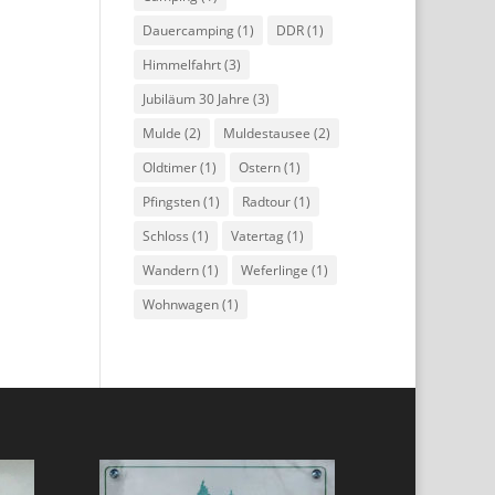
Dauercamping
(1)
DDR
(1)
Himmelfahrt
(3)
Jubiläum 30 Jahre
(3)
Mulde
(2)
Muldestausee
(2)
Oldtimer
(1)
Ostern
(1)
Pfingsten
(1)
Radtour
(1)
Schloss
(1)
Vatertag
(1)
Wandern
(1)
Weferlinge
(1)
Wohnwagen
(1)