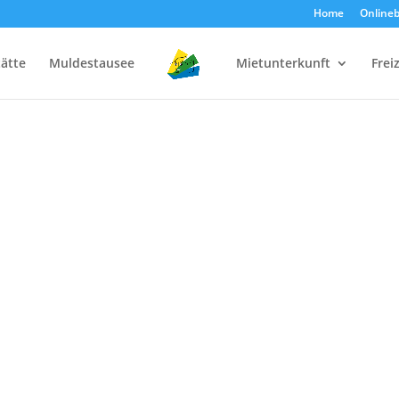
Home
Online
tätte
Muldestausee
Mietunterkunft
Frei