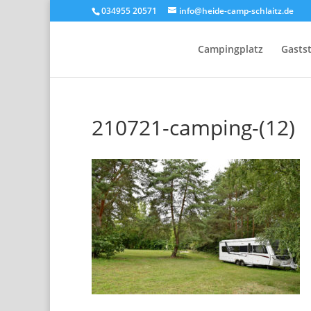
034955 20571
info@heide-camp-schlaitz.de
Campingplatz
Gasts
210721-camping-(12)