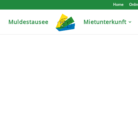
Home
Onli
e
Muldestausee
Mietunterkunft