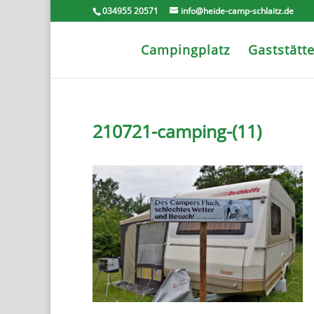
034955 20571
info@heide-camp-schlaitz.de
Campingplatz
Gaststätt
210721-camping-(11)