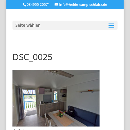
034955 20571
info@heide-camp-schlaitz.de
Seite wählen
DSC_0025