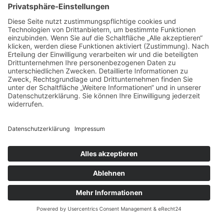
Impressum
Datenschutz
Buchungsbedingungen
Sitemap
Widerruf
Zahlungsarten
EN
NLD
© Heide-Camp Schlaitz ≡
Webdesign & SEO
schneider.media