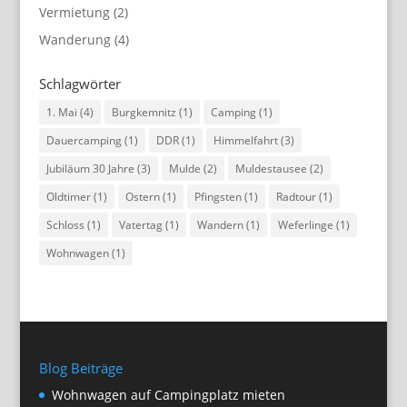
Vermietung
(2)
Wanderung
(4)
Schlagwörter
1. Mai
(4)
Burgkemnitz
(1)
Camping
(1)
Dauercamping
(1)
DDR
(1)
Himmelfahrt
(3)
Jubiläum 30 Jahre
(3)
Mulde
(2)
Muldestausee
(2)
Oldtimer
(1)
Ostern
(1)
Pfingsten
(1)
Radtour
(1)
Schloss
(1)
Vatertag
(1)
Wandern
(1)
Weferlinge
(1)
Wohnwagen
(1)
Blog Beiträge
Wohnwagen auf Campingplatz mieten