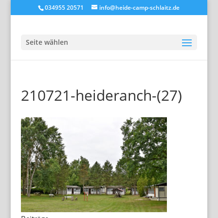
034955 20571
info@heide-camp-schlaitz.de
Seite wählen
210721-heideranch-(27)