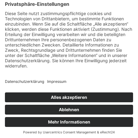
Impressum
Datenschutz
Buchungsbedingungen
Sitemap
Widerruf
Zahlungsarten
EN
NLD
© Heide-Camp Schlaitz ≡
Webdesign & SEO
schneider.media