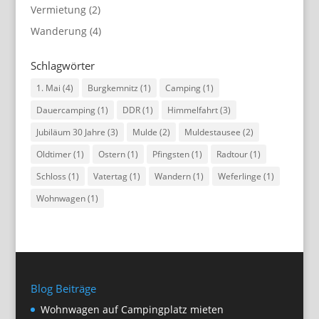
Vermietung
(2)
Wanderung
(4)
Schlagwörter
1. Mai
(4)
Burgkemnitz
(1)
Camping
(1)
Dauercamping
(1)
DDR
(1)
Himmelfahrt
(3)
Jubiläum 30 Jahre
(3)
Mulde
(2)
Muldestausee
(2)
Oldtimer
(1)
Ostern
(1)
Pfingsten
(1)
Radtour
(1)
Schloss
(1)
Vatertag
(1)
Wandern
(1)
Weferlinge
(1)
Wohnwagen
(1)
Blog Beiträge
Wohnwagen auf Campingplatz mieten